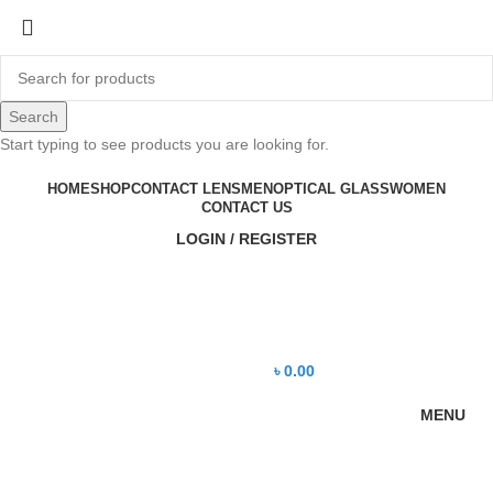
-10%
Search
Start typing to see products you are looking for.
HOME
SHOP
CONTACT LENS
MEN
OPTICAL GLASS
WOMEN
CONTACT US
LOGIN / REGISTER
Click to enlarge
৳
0.00
MENU