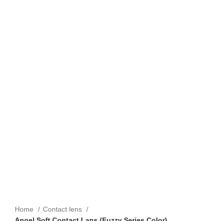
Home
Contact lens
Angel Soft Contact Lans (Fuzzy Series Color)