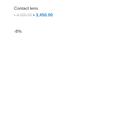
Contact lens
৳
3,450.00
৳
4,000.00
-8%