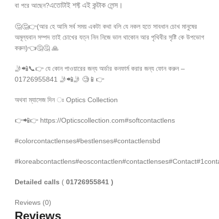
এতোটাই শফ্ট এই কন্টাক লেন্স।
বা পরে আছেন?
🤔🤔👉(আর হে আমি সর্ব সময় একটা কথা বলি যে নকল হতে সাবধান চোখ মানুষের
অমূল্যবান সম্পদ তাই চোখের যত্ন নিন নিজে ভাল থাকোন আর পৃথিবীর সৃষ্টি কে উপভোগ
করুন)👈🤔🤔 🙏
🤳📲📞👉 যে কোন পাওয়ারের জন্য অর্ডার কনফার্ম করার জন্য ফোন করুন –
01726955841 🤳📲🤳 🧐📱👉
অথবা ম্যাসেজ দিন ঃ Optics Collection
👉📲👉 https://
Opticscollection.com
#softcontactlens
#colorcontactlenses
#bestlenses
#contactlensbd
#koreabcontactlens
#eoscontactlen
#contactlenses
#Contact
#1cont
Detailed calls
(
01726955841 )
Reviews (0)
Reviews